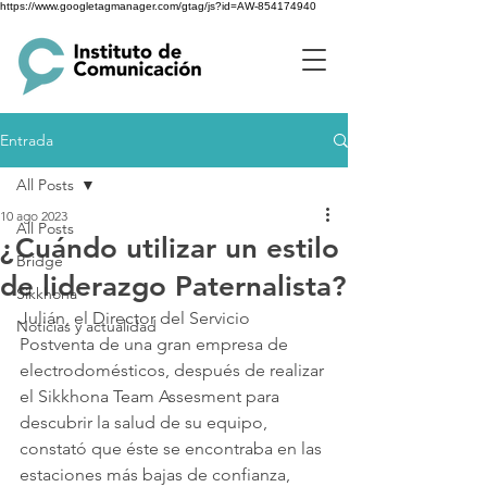
https://www.googletagmanager.com/gtag/js?id=AW-854174940
Entrada
All Posts
10 ago 2023
All Posts
¿Cuándo utilizar un estilo
Bridge
de liderazgo Paternalista?
Sikkhona
Julián, el Director del Servicio 
Noticias y actualidad
Postventa de una gran empresa de 
electrodomésticos, después de realizar 
el Sikkhona Team Assesment para 
descubrir la salud de su equipo, 
constató que éste se encontraba en las
estaciones más bajas de confianza, 