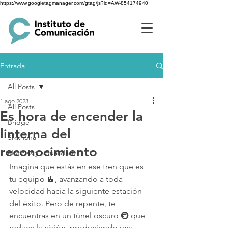
https://www.googletagmanager.com/gtag/js?id=AW-854174940
Entrada
All Posts
1 ago 2023
All Posts
Es hora de encender la
Bridge
linterna del
Sikkhona
reconocimiento
Noticias y actualidad
Imagina que estás en ese tren que es 
tu equipo 🚊, avanzando a toda 
velocidad hacia la siguiente estación 
del éxito. Pero de repente, te 
encuentras en un túnel oscuro 🚇 que 
reduce la visión, produciendo una 