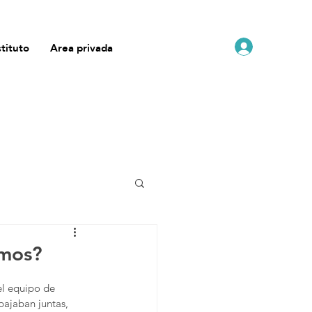
stituto
Area privada
amos?
el equipo de 
bajaban juntas, 