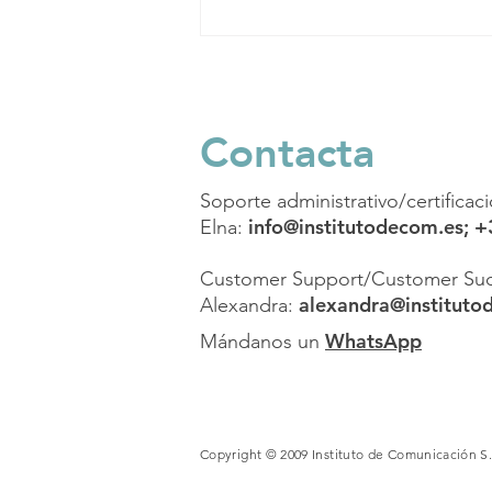
El peligro del
desalineamiento
Contacta
Soporte administrativo/certificac
info@institutodecom.es
; 
Elna:
Customer Support/Customer Suc
alexandra@instituto
Alexandra:
WhatsApp
Mándanos un
Copyright © 2009 Instituto de Comunicación S.L