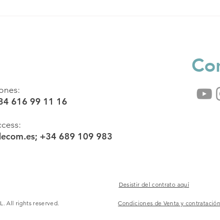
Cuando las apariencias
engañan
Co
iones:
+34 616 99 11 16
cess:
decom.es
; +34 689 109 983
Desistir del contrato aquí
. All rights reserved.
Condiciones de Venta y contratació