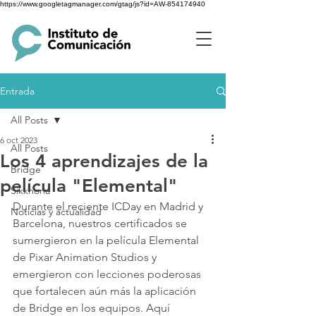
https://www.googletagmanager.com/gtag/js?id=AW-854174940
Entrada
All Posts
6 oct 2023
All Posts
Los 4 aprendizajes de la
Bridge
película "Elemental"
Sikkhona
Durante el reciente ICDay en Madrid y 
Noticias y actualidad
Barcelona, nuestros certificados se 
sumergieron en la película Elemental 
de Pixar Animation Studios y 
emergieron con lecciones poderosas 
que fortalecen aún más la aplicación 
de Bridge en los equipos. Aquí 