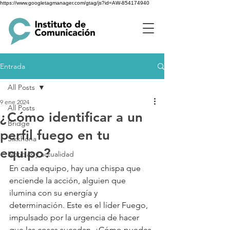
https://www.googletagmanager.com/gtag/js?id=AW-854174940
Entrada
All Posts
9 ene 2024
All Posts
¿Cómo identificar a un
Bridge
perfil fuego en tu
Sikkhona
equipo?
Noticias y actualidad
En cada equipo, hay una chispa que 
enciende la acción, alguien que 
ilumina con su energía y 
determinación. Este es el líder Fuego, 
impulsado por la urgencia de hacer 
que las cosas sucedan. ¿Cómo puedes 