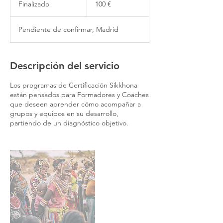
Finalizado
F
100 €
i
n
Pendiente de confirmar, Madrid
a
l
i
z
Descripción del servicio
a
d
Los programas de Certificación Sikkhona
o
están pensados para Formadores y Coaches
que deseen aprender cómo acompañar a
grupos y equipos en su desarrollo,
partiendo de un diagnóstico objetivo.