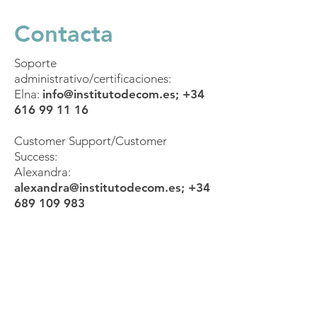
Contacta
Soporte
administrativo/certificaciones:
Elna:
info@institutodecom.es
;
+34
616 99 11 16
Customer Support/Customer
Success:
Alexandra:
alexandra@institutodecom.es
;
+34
689 109 983
Mándanos un
WhatsApp
Conecta