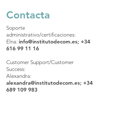
Contacta
Soporte
administrativo/certificaciones:
Elna:
info@institutodecom.es
;
+34
616 99 11 16
Customer Support/Customer
Success:
Alexandra:
alexandra@institutodecom.es
;
+34
689 109 983
Mándanos un
WhatsApp
Conecta