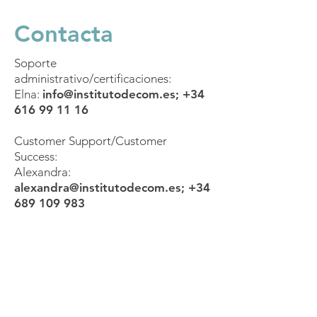
Contacta
Soporte
administrativo/certificaciones:
Elna:
info@institutodecom.es
;
+34
616 99 11 16
Customer Support/Customer
Success:
Alexandra:
alexandra@institutodecom.es
;
+34
689 109 983
Mándanos un
WhatsApp
Conecta