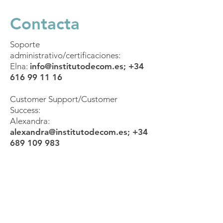
Contacta
Soporte
administrativo/certificaciones:
Elna:
info@institutodecom.es
;
+34
616 99 11 16
Customer Support/Customer
Success:
Alexandra:
alexandra@institutodecom.es
;
+34
689 109 983
Mándanos un
WhatsApp
Conecta