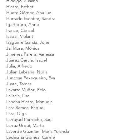
Hidalgo, Susana
Hierro, Esther
Huete Gómez, Ana-luz
Hurtado Escobar, Sandra
Igartiburu, Anne
Iranzo, Consol
Isabal, Violant
Izaguirre García, Jone
Jal Mora, Mónica
Jiménez Parera, Vanessa
Juárez García, Isabel
Julià, Alfredo
Julian Labraña, Núria
Juncosa Pexegueiro, Eva
Juste, Tomás
Lakarta Muñoz, Peio
Laliscia, Lisa
Lancha Hierro, Manuela
Lara Ramos, Raquel
Lara, Olga
Larrayad Porroche, Saul
Larraz Urqui, Marta
Laverde Guzmán, Maria Yolanda
Ledesma Gómez, Carme