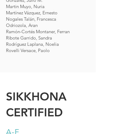
González, Julio M.
Martin Muyo, Nuria
Martínez Vázquez, Ernesto
Nogales Talán, Francesca
Odriozola, Aran
Ramón-Cortés Montaner, Ferran
Ribote Garrido, Sandra
Rodríguez Laplana, Noelia
Rovelli Versace, Paolo
SIKKHONA
CERTIFIED
A-F