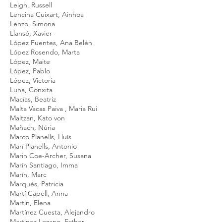
Leigh, Russell
Lencina Cuixart, Ainhoa
Lenzo, Simona
Llansó, Xavier
López Fuentes, Ana Belén
López Rosendo, Marta
López, Maite
López, Pablo
López, Victoria
Luna, Conxita
Macías, Beatriz
Malta Vacas Paiva , Maria Rui
Maltzan, Kato von
Mañach, Núria
Marco Planells, Lluís
Marí Planells, Antonio
Marin Coe-Archer, Susana
Marín Santiago, Imma
Marín, Marc
Marqués, Patricia
Martí Capell, Anna
Martín, Elena
Martínez Cuesta, Alejandro
Martinez Lozano, Esther