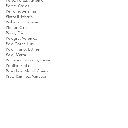
Pérez Pérez, Antonio
Pérez, Carlos
Perrone, Arianna
Pietrelli, Marzia
Pinheiro, Cristiane
Piquer, Cira
Pison, Eric
Polegre, Verónica
Polo Cózar, Luis
Polo Hilario, Esther
Polo, Marta
Pomares Escolano, César
Portillo, Silvia
Povedano Moral, Charo
Prats Ramírez, Vanessa
Puig Surrallés, Jordi
Puig, Elsa
Puig, Jordi
Puigjaner Colom, Eva
Pulido, Ainhoa
Quinche Toro, Gilberto
Rabal, Virginia
Rallo, Isabel
Ramajo, Angel