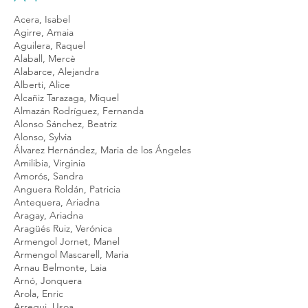
Acera, Isabel
Agirre, Amaia
Aguilera, Raquel
Alaball, Mercè
Alabarce, Alejandra
Alberti, Alice
Alcañiz Tarazaga, Miquel
Almazán Rodríguez, Fernanda
Alonso Sánchez, Beatriz
Alonso, Sylvia
Álvarez Hernández, Maria de los Ángeles
Amilibia, Virginia
Amorós, Sandra
Anguera Roldán, Patricia
Antequera, Ariadna
Aragay, Ariadna
Aragüés Ruiz, Verónica
Armengol Jornet, Manel
Armengol Mascarell, Maria
Arnau Belmonte, Laia
Arnó, Jonquera
Arola, Enric
Arregui, Usoa