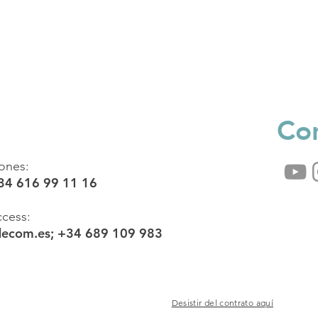
Co
iones:
+34 616 99 11 16
cess:
decom.es
; +34 689 109 983
Desistir del contrato aquí