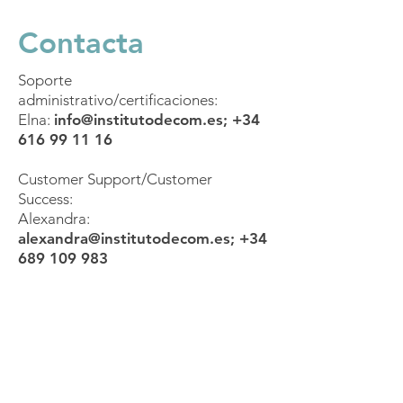
Contacta
Soporte
administrativo/certificaciones:
Elna:
info@institutodecom.es
;
+34
616 99 11 16
Customer Support/Customer
Success:
Alexandra:
alexandra@institutodecom.es
;
+34
689 109 983
Mándanos un
WhatsApp
Conecta