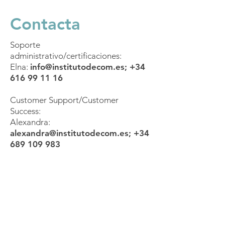
Contacta
Soporte
administrativo/certificaciones:
Elna:
info@institutodecom.es
;
+34
616 99 11 16
Customer Support/Customer
Success:
Alexandra:
alexandra@institutodecom.es
;
+34
689 109 983
Mándanos un
WhatsApp
Conecta