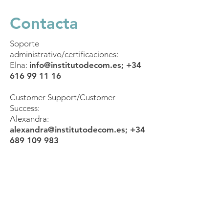
Contacta
Soporte
administrativo/certificaciones:
Elna:
info@institutodecom.es
;
+34
616 99 11 16
Customer Support/Customer
Success:
Alexandra:
alexandra@institutodecom.es
;
+34
689 109 983
Mándanos un
WhatsApp
Conecta