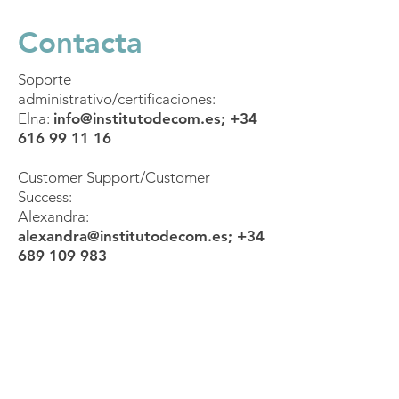
Contacta
Soporte
administrativo/certificaciones:
Elna:
info@institutodecom.es
;
+34
616 99 11 16
Customer Support/Customer
Success:
Alexandra:
alexandra@institutodecom.es
;
+34
689 109 983
Mándanos un
WhatsApp
Conecta