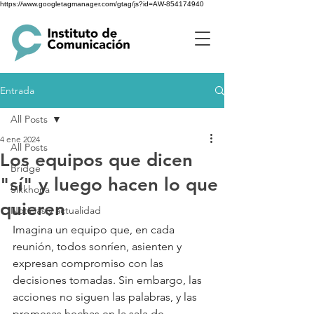
https://www.googletagmanager.com/gtag/js?id=AW-854174940
Entrada
All Posts
4 ene 2024
All Posts
Los equipos que dicen
Bridge
"sí" y luego hacen lo que
Sikkhona
quieren
Noticias y actualidad
Imagina un equipo que, en cada 
reunión, todos sonríen, asienten y 
expresan compromiso con las 
decisiones tomadas. Sin embargo, las 
acciones no siguen las palabras, y las 
promesas hechas en la sala de 